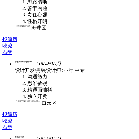
思路清晰
善于沟通
责任心强
性格开朗
轩衣诺服装 | 批发
海珠区
投简历
收藏
点赞
韩系男装针织设计师
10K-25K/月
设计开发/男装设计师
5-7年
中专
沟通能力
思维敏锐
精通面辅料
独立开发
广州汉丁服装制造有限公司 | 批发
白云区
投简历
收藏
点赞
男装设计师
10K-15K/月