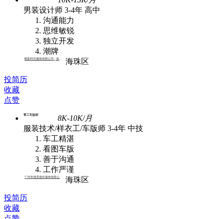
男装设计师
3-4年
高中
沟通能力
思维敏锐
独立开发
潮牌
酷影时尚服饰有限公司 | 批发,外贸
海珠区
投简历
收藏
点赞
零工车版师
8K-10K/月
服装技术/样衣工/车版师
3-4年
中技
车工精湛
看图车版
善于沟通
工作严谨
广州市缝里缝外服饰有限公司 | 批发
海珠区
投简历
收藏
点赞