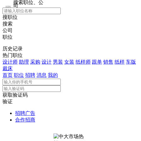
搜索职位、公
司
全国站
搜职位
搜索
公司
职位
历史记录
热门职位
设计师
助理
采购
设计
男装
女装
纸样师
跟单
销售
纸样
车版
裁床
首页
职位
招聘
消息
我的
获取验证码
验证
招聘广告
合作招商