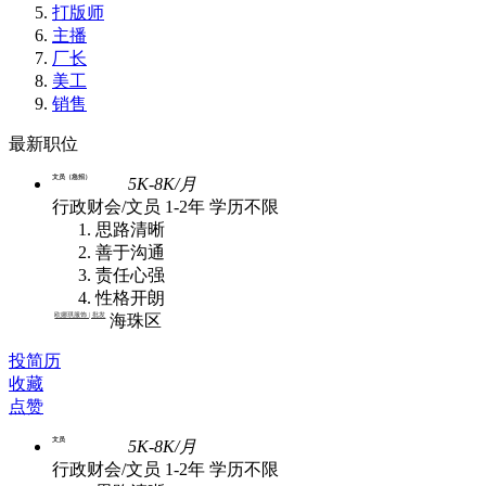
打版师
主播
厂长
美工
销售
最新职位
文员（急招）
5K-8K/月
行政财会/文员
1-2年
学历不限
思路清晰
善于沟通
责任心强
性格开朗
欧娜琪服饰 | 批发
海珠区
投简历
收藏
点赞
文员
5K-8K/月
行政财会/文员
1-2年
学历不限