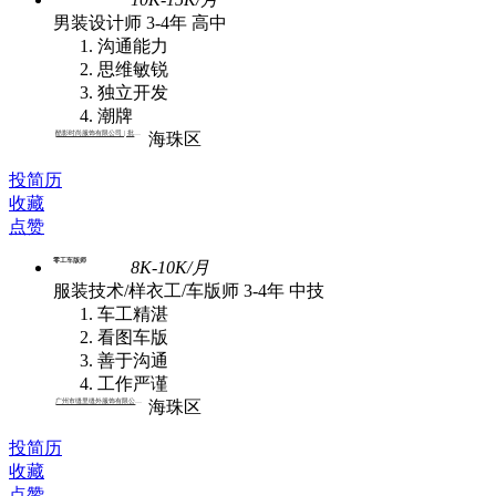
男装设计师
3-4年
高中
沟通能力
思维敏锐
独立开发
潮牌
酷影时尚服饰有限公司 | 批发,外贸
海珠区
投简历
收藏
点赞
零工车版师
8K-10K/月
服装技术/样衣工/车版师
3-4年
中技
车工精湛
看图车版
善于沟通
工作严谨
广州市缝里缝外服饰有限公司 | 批发
海珠区
投简历
收藏
点赞