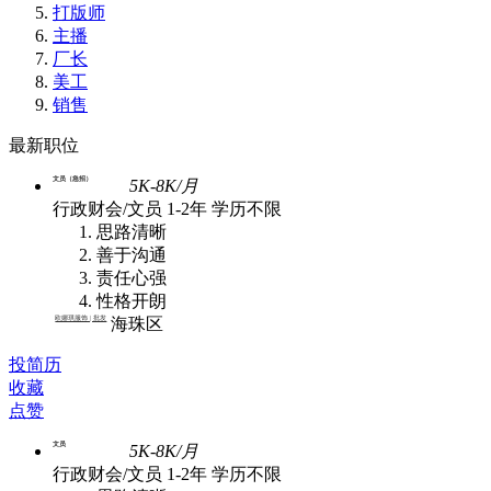
打版师
主播
厂长
美工
销售
最新职位
文员（急招）
5K-8K/月
行政财会/文员
1-2年
学历不限
思路清晰
善于沟通
责任心强
性格开朗
欧娜琪服饰 | 批发
海珠区
投简历
收藏
点赞
文员
5K-8K/月
行政财会/文员
1-2年
学历不限