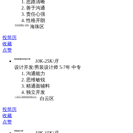
思路清晰
善于沟通
责任心强
性格开朗
轩衣诺服装 | 批发
海珠区
投简历
收藏
点赞
韩系男装针织设计师
10K-25K/月
设计开发/男装设计师
5-7年
中专
沟通能力
思维敏锐
精通面辅料
独立开发
广州汉丁服装制造有限公司 | 批发
白云区
投简历
收藏
点赞
男装设计师
10K-15K/月