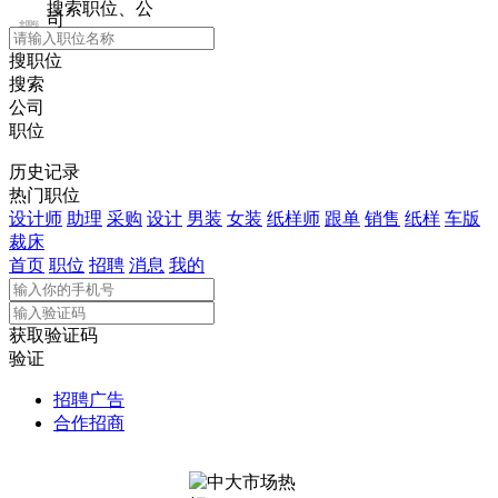
搜索职位、公
司
全国站
搜职位
搜索
公司
职位
历史记录
热门职位
设计师
助理
采购
设计
男装
女装
纸样师
跟单
销售
纸样
车版
裁床
首页
职位
招聘
消息
我的
获取验证码
验证
招聘广告
合作招商