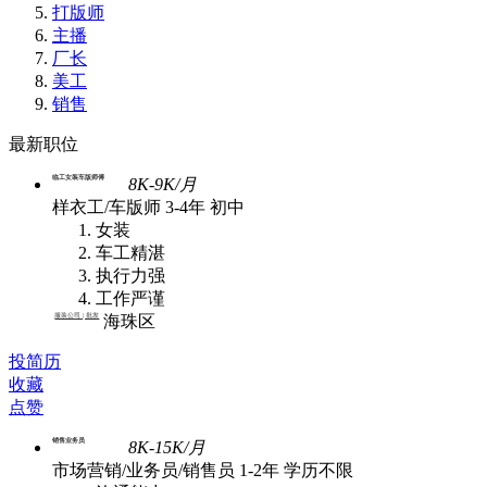
打版师
主播
厂长
美工
销售
最新职位
临工女装车版师傅
8K-9K/月
样衣工/车版师
3-4年
初中
女装
车工精湛
执行力强
工作严谨
服装公司 | 批发
海珠区
投简历
收藏
点赞
销售业务员
8K-15K/月
市场营销/业务员/销售员
1-2年
学历不限