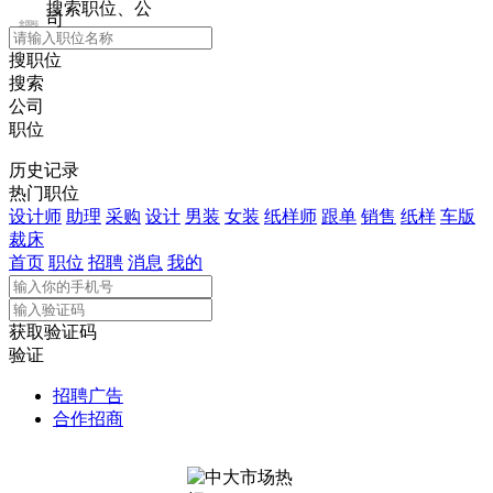
搜索职位、公
司
全国站
搜职位
搜索
公司
职位
历史记录
热门职位
设计师
助理
采购
设计
男装
女装
纸样师
跟单
销售
纸样
车版
裁床
首页
职位
招聘
消息
我的
获取验证码
验证
招聘广告
合作招商