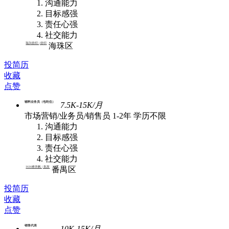
沟通能力
目标感强
责任心强
社交能力
瑞兴纺织 | 纺织
海珠区
投简历
收藏
点赞
辅料业务员（包吃住）
7.5K-15K/月
市场营销/业务员/销售员
1-2年
学历不限
沟通能力
目标感强
责任心强
社交能力
1616睿衣帆 | 批发
番禺区
投简历
收藏
点赞
销售代表
10K-15K/月