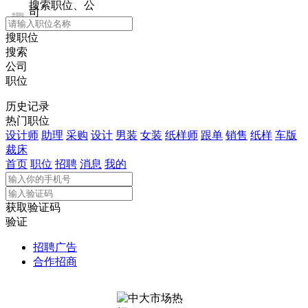
搜索职位、公
司
全国站
搜职位
搜索
公司
职位
历史记录
热门职位
设计师
助理
采购
设计
男装
女装
纸样师
跟单
销售
纸样
车版
裁床
首页
职位
招聘
消息
我的
获取验证码
验证
招聘广告
合作招商