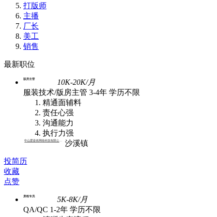
打版师
主播
厂长
美工
销售
最新职位
版房主管
10K-20K/月
服装技术/版房主管
3-4年
学历不限
精通面辅料
责任心强
沟通能力
执行力强
中山爱姿依网络科技有限公司 | 批发
沙溪镇
投简历
收藏
点赞
质检专员
5K-8K/月
QA/QC
1-2年
学历不限