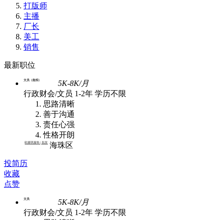
打版师
主播
厂长
美工
销售
最新职位
文员（急招）
5K-8K/月
行政财会/文员
1-2年
学历不限
思路清晰
善于沟通
责任心强
性格开朗
欧娜琪服饰 | 批发
海珠区
投简历
收藏
点赞
文员
5K-8K/月
行政财会/文员
1-2年
学历不限