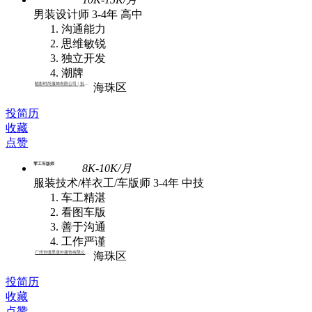
男装设计师
3-4年
高中
沟通能力
思维敏锐
独立开发
潮牌
酷影时尚服饰有限公司 | 批发,外贸
海珠区
投简历
收藏
点赞
零工车版师
8K-10K/月
服装技术/样衣工/车版师
3-4年
中技
车工精湛
看图车版
善于沟通
工作严谨
广州市缝里缝外服饰有限公司 | 批发
海珠区
投简历
收藏
点赞