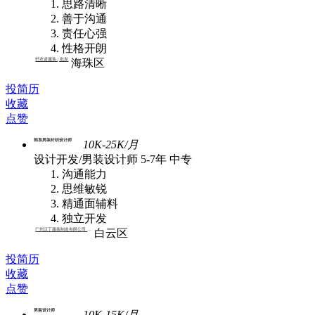
思路清晰
善于沟通
责任心强
性格开朗
轩衣诺服装 | 批发
海珠区
投简历
收藏
点赞
韩系男装针织设计师
10K-25K/月
设计开发/男装设计师
5-7年
中专
沟通能力
思维敏锐
精通面辅料
独立开发
广州汉丁服装制造有限公司 | 批发
白云区
投简历
收藏
点赞
男装设计师
10K-15K/月