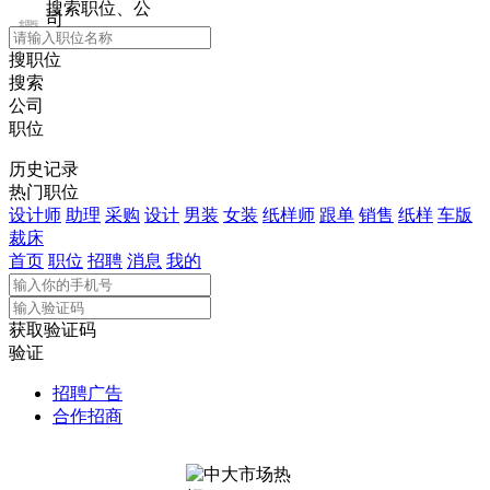
搜索职位、公
司
全国站
搜职位
搜索
公司
职位
历史记录
热门职位
设计师
助理
采购
设计
男装
女装
纸样师
跟单
销售
纸样
车版
裁床
首页
职位
招聘
消息
我的
获取验证码
验证
招聘广告
合作招商