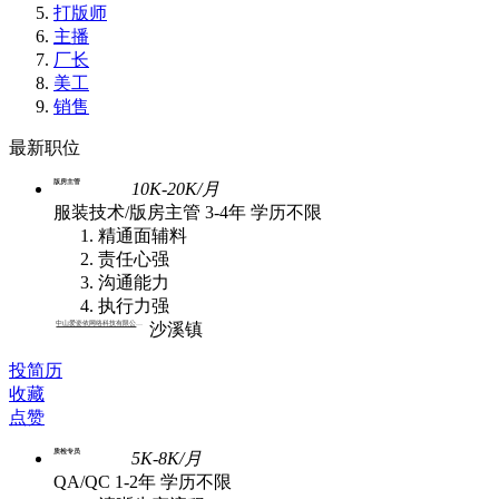
打版师
主播
厂长
美工
销售
最新职位
版房主管
10K-20K/月
服装技术/版房主管
3-4年
学历不限
精通面辅料
责任心强
沟通能力
执行力强
中山爱姿依网络科技有限公司 | 批发
沙溪镇
投简历
收藏
点赞
质检专员
5K-8K/月
QA/QC
1-2年
学历不限