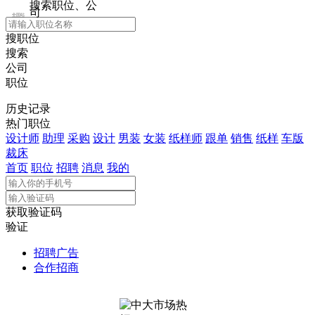
搜索职位、公
司
全国站
搜职位
搜索
公司
职位
历史记录
热门职位
设计师
助理
采购
设计
男装
女装
纸样师
跟单
销售
纸样
车版
裁床
首页
职位
招聘
消息
我的
获取验证码
验证
招聘广告
合作招商