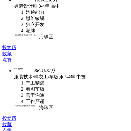
男装设计师
3-4年
高中
沟通能力
思维敏锐
独立开发
潮牌
酷影时尚服饰有限公司 | 批发,外贸
海珠区
投简历
收藏
点赞
零工车版师
8K-10K/月
服装技术/样衣工/车版师
3-4年
中技
车工精湛
看图车版
善于沟通
工作严谨
广州市缝里缝外服饰有限公司 | 批发
海珠区
投简历
收藏
点赞