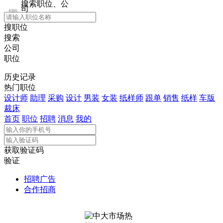
搜索职位、公
司
全国站
搜职位
搜索
公司
职位
历史记录
热门职位
设计师
助理
采购
设计
男装
女装
纸样师
跟单
销售
纸样
车版
裁床
首页
职位
招聘
消息
我的
获取验证码
验证
招聘广告
合作招商