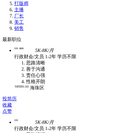
打版师
主播
厂长
美工
销售
最新职位
文员（急招）
5K-8K/月
行政财会/文员
1-2年
学历不限
思路清晰
善于沟通
责任心强
性格开朗
欧娜琪服饰 | 批发
海珠区
投简历
收藏
点赞
文员
5K-8K/月
行政财会/文员
1-2年
学历不限