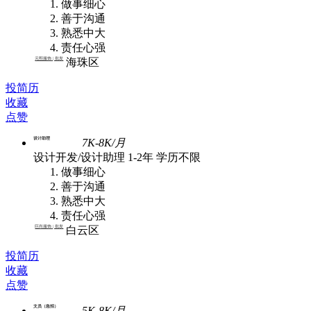
做事细心
善于沟通
熟悉中大
责任心强
元熙服饰 | 批发
海珠区
投简历
收藏
点赞
设计助理
7K-8K/月
设计开发/设计助理
1-2年
学历不限
做事细心
善于沟通
熟悉中大
责任心强
巨尚服饰 | 批发
白云区
投简历
收藏
点赞
文员（急招）
5K-8K/月