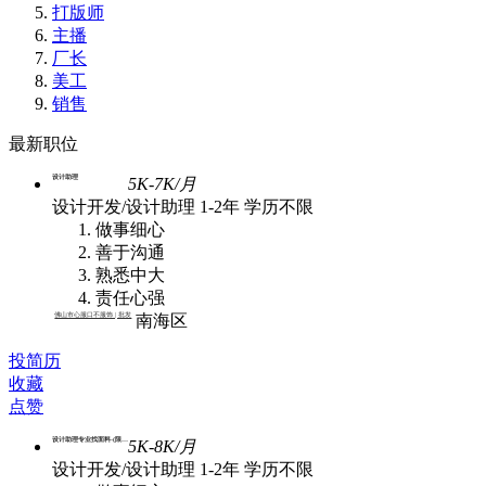
打版师
主播
厂长
美工
销售
最新职位
设计助理
5K-7K/月
设计开发/设计助理
1-2年
学历不限
做事细心
善于沟通
熟悉中大
责任心强
佛山市心服口不服饰 | 批发
南海区
投简历
收藏
点赞
设计助理专业找面料-(限女生)
5K-8K/月
设计开发/设计助理
1-2年
学历不限