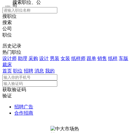
搜索职位、公
司
全国站
搜职位
搜索
公司
职位
历史记录
热门职位
设计师
助理
采购
设计
男装
女装
纸样师
跟单
销售
纸样
车版
裁床
首页
职位
招聘
消息
我的
获取验证码
验证
招聘广告
合作招商