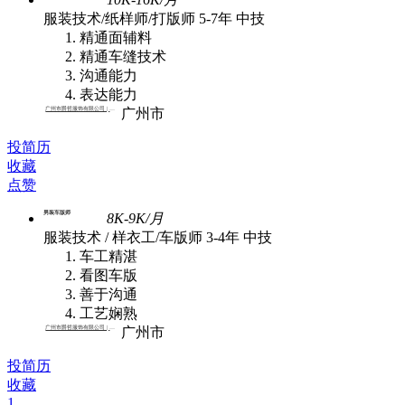
服装技术/纸样师/打版师
5-7年
中技
精通面辅料
精通车缝技术
沟通能力
表达能力
广州市爵哲服饰有限公司 | 批发
广州市
投简历
收藏
点赞
男装车版师
8K-9K/月
服装技术 / 样衣工/车版师
3-4年
中技
车工精湛
看图车版
善于沟通
工艺娴熟
广州市爵哲服饰有限公司 | 批发
广州市
投简历
收藏
1