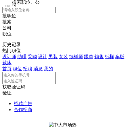
搜索职位、公
司
全国站
搜职位
搜索
公司
职位
历史记录
热门职位
设计师
助理
采购
设计
男装
女装
纸样师
跟单
销售
纸样
车版
裁床
首页
职位
招聘
消息
我的
获取验证码
验证
招聘广告
合作招商