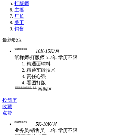
打版师
主播
厂长
美工
销售
最新职位
女装打版兼车版
10K-15K/月
纸样师/打版师
5-7年
学历不限
精通面辅料
精通车缝技术
责任心强
看图打版
轩郢丰服饰有限公司 | 批发
番禺区
投简历
收藏
点赞
档口销售员男女
5K-10K/月
业务员/销售员
1-2年
学历不限
广州春发纺织 | 纺织