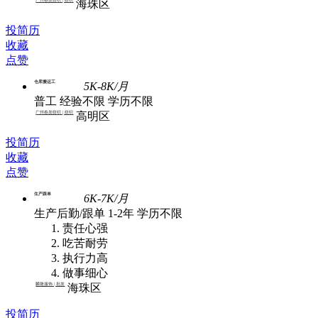
海珠区
投简历
收藏
点赞
仓库搬运工
5K-8K/月
普工
经验不限
学历不限
广州春发纺织 | 纺织
高明区
投简历
收藏
点赞
生产跟单
6K-7K/月
生产后勤/跟单
1-2年
学历不限
责任心强
吃苦耐劳
执行力高
做事细心
麟隆服饰 | 批发
海珠区
投简历