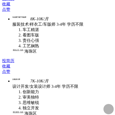
收藏
点赞
专业裤子裙子车板师
8K-10K/月
服装技术/样衣工/车版师
3-4年
学历不限
车工精湛
看图车版
责任心强
工艺娴熟
服装公司 | 批发
海珠区
投简历
收藏
点赞
女装设计师
7K-10K/月
设计开发/女装设计师
3-4年
学历不限
创新能力
审美独特
思维敏锐
独立开发
嫡艺服饰 | 批发
海珠区