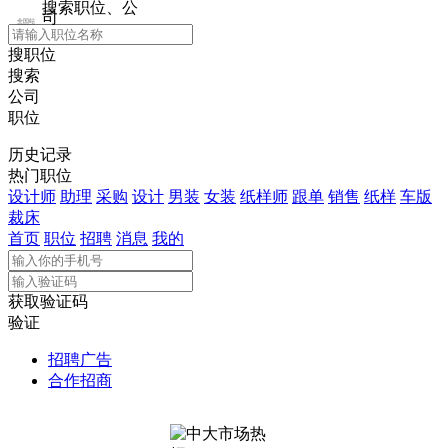
搜索职位、公
司
全国站
搜职位
搜索
公司
职位
历史记录
热门职位
设计师
助理
采购
设计
男装
女装
纸样师
跟单
销售
纸样
车版
裁床
首页
职位
招聘
消息
我的
获取验证码
验证
招聘广告
合作招商