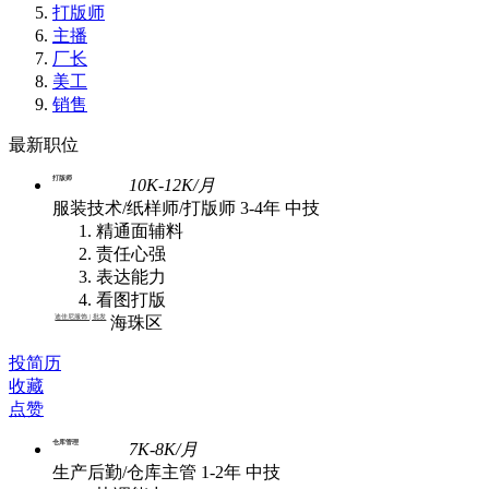
打版师
主播
厂长
美工
销售
最新职位
打版师
10K-12K/月
服装技术/纸样师/打版师
3-4年
中技
精通面辅料
责任心强
表达能力
看图打版
迪佳尼服饰 | 批发
海珠区
投简历
收藏
点赞
仓库管理
7K-8K/月
生产后勤/仓库主管
1-2年
中技