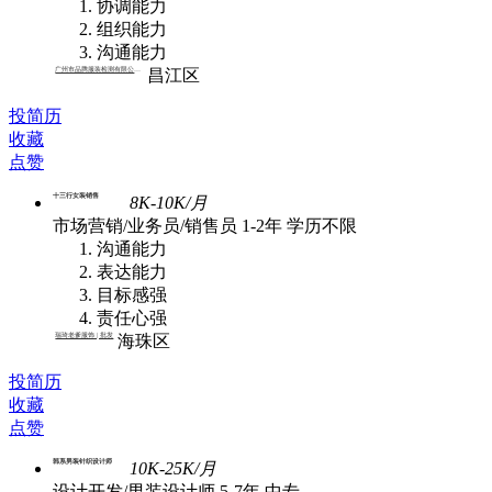
协调能力
组织能力
沟通能力
广州市品腾服装检测有限公司 | 外贸
昌江区
投简历
收藏
点赞
十三行女装销售
8K-10K/月
市场营销/业务员/销售员
1-2年
学历不限
沟通能力
表达能力
目标感强
责任心强
瑞琦老爹服饰 | 批发
海珠区
投简历
收藏
点赞
韩系男装针织设计师
10K-25K/月
设计开发/男装设计师
5-7年
中专