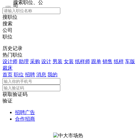
搜索职位、公
司
全国站
搜职位
搜索
公司
职位
历史记录
热门职位
设计师
助理
采购
设计
男装
女装
纸样师
跟单
销售
纸样
车版
裁床
首页
职位
招聘
消息
我的
获取验证码
验证
招聘广告
合作招商