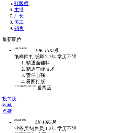
打版师
主播
厂长
美工
销售
最新职位
女装打版兼车版
10K-15K/月
纸样师/打版师
5-7年
学历不限
精通面辅料
精通车缝技术
责任心强
看图打版
轩郢丰服饰有限公司 | 批发
番禺区
投简历
收藏
点赞
档口销售员男女
5K-10K/月
业务员/销售员
1-2年
学历不限
广州春发纺织 | 纺织