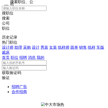
搜索职位、公
司
全国站
搜职位
搜索
公司
职位
历史记录
热门职位
设计师
助理
采购
设计
男装
女装
纸样师
跟单
销售
纸样
车版
裁床
首页
职位
招聘
消息
我的
获取验证码
验证
招聘广告
合作招商