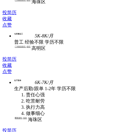
海珠区
投简历
收藏
点赞
仓库搬运工
5K-8K/月
普工
经验不限
学历不限
广州春发纺织 | 纺织
高明区
投简历
收藏
点赞
生产跟单
6K-7K/月
生产后勤/跟单
1-2年
学历不限
责任心强
吃苦耐劳
执行力高
做事细心
麟隆服饰 | 批发
海珠区
投简历