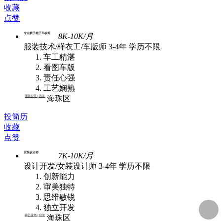
收藏
点赞
专业裤子裙子车板师
8K-10K/月
服装技术/样衣工/车版师
3-4年
学历不限
车工精湛
看图车版
责任心强
工艺娴熟
服装公司 | 批发
海珠区
投简历
收藏
点赞
女装设计师
7K-10K/月
设计开发/女装设计师
3-4年
学历不限
创新能力
审美独特
思维敏锐
独立开发
嫡艺服饰 | 批发
海珠区