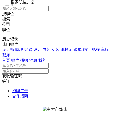
搜索职位、公
司
全国站
搜职位
搜索
公司
职位
历史记录
热门职位
设计师
助理
采购
设计
男装
女装
纸样师
跟单
销售
纸样
车版
裁床
首页
职位
招聘
消息
我的
获取验证码
验证
招聘广告
合作招商