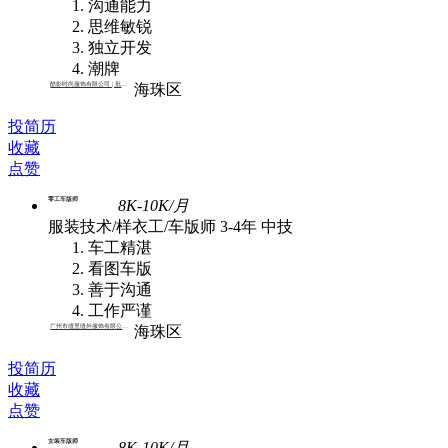
沟通能力
思维敏锐
独立开发
潮牌
酷影时尚服饰有限公司 | 批发,外贸
海珠区
投简历
收藏
点赞
零工车版师
8K-10K/月
服装技术/样衣工/车版师
3-4年
中技
车工精湛
看图车版
善于沟通
工作严谨
广州市缝里缝外服饰有限公司 | 批发
海珠区
投简历
收藏
点赞
女装车版师
8K-10K/月