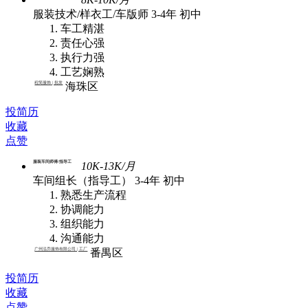
服装技术/样衣工/车版师
3-4年
初中
车工精湛
责任心强
执行力强
工艺娴熟
程简服饰 | 批发
海珠区
投简历
收藏
点赞
服装车间师傅/指导工
10K-13K/月
车间组长（指导工）
3-4年
初中
熟悉生产流程
协调能力
组织能力
沟通能力
广州泓乔服饰有限公司 | 工厂
番禺区
投简历
收藏
点赞