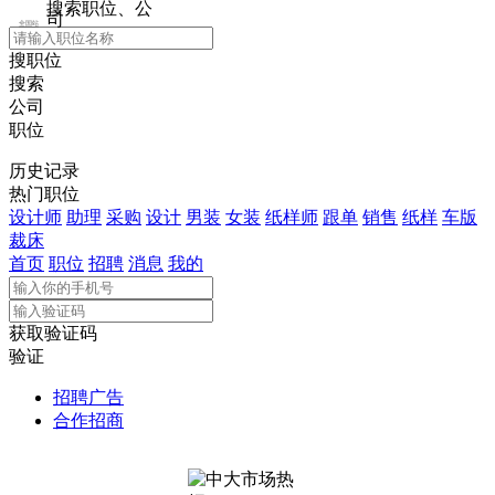
搜索职位、公
司
全国站
搜职位
搜索
公司
职位
历史记录
热门职位
设计师
助理
采购
设计
男装
女装
纸样师
跟单
销售
纸样
车版
裁床
首页
职位
招聘
消息
我的
获取验证码
验证
招聘广告
合作招商