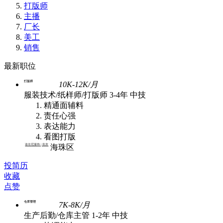
打版师
主播
厂长
美工
销售
最新职位
打版师
10K-12K/月
服装技术/纸样师/打版师
3-4年
中技
精通面辅料
责任心强
表达能力
看图打版
迪佳尼服饰 | 批发
海珠区
投简历
收藏
点赞
仓库管理
7K-8K/月
生产后勤/仓库主管
1-2年
中技