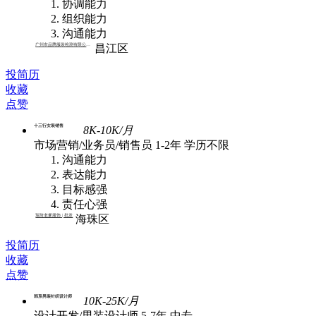
协调能力
组织能力
沟通能力
广州市品腾服装检测有限公司 | 外贸
昌江区
投简历
收藏
点赞
十三行女装销售
8K-10K/月
市场营销/业务员/销售员
1-2年
学历不限
沟通能力
表达能力
目标感强
责任心强
瑞琦老爹服饰 | 批发
海珠区
投简历
收藏
点赞
韩系男装针织设计师
10K-25K/月
设计开发/男装设计师
5-7年
中专