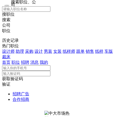
搜索职位、公
司
全国站
搜职位
搜索
公司
职位
历史记录
热门职位
设计师
助理
采购
设计
男装
女装
纸样师
跟单
销售
纸样
车版
裁床
首页
职位
招聘
消息
我的
获取验证码
验证
招聘广告
合作招商