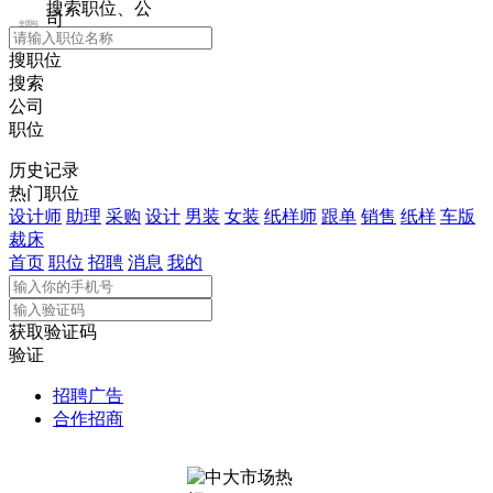
搜索职位、公
司
全国站
搜职位
搜索
公司
职位
历史记录
热门职位
设计师
助理
采购
设计
男装
女装
纸样师
跟单
销售
纸样
车版
裁床
首页
职位
招聘
消息
我的
获取验证码
验证
招聘广告
合作招商