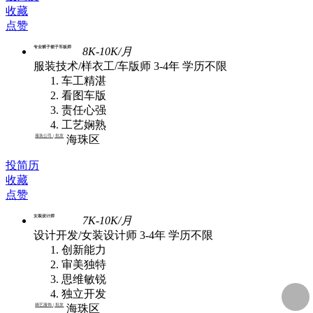
收藏
点赞
专业裤子裙子车板师
8K-10K/月
服装技术/样衣工/车版师
3-4年
学历不限
车工精湛
看图车版
责任心强
工艺娴熟
服装公司 | 批发
海珠区
投简历
收藏
点赞
女装设计师
7K-10K/月
设计开发/女装设计师
3-4年
学历不限
创新能力
审美独特
思维敏锐
独立开发
嫡艺服饰 | 批发
海珠区