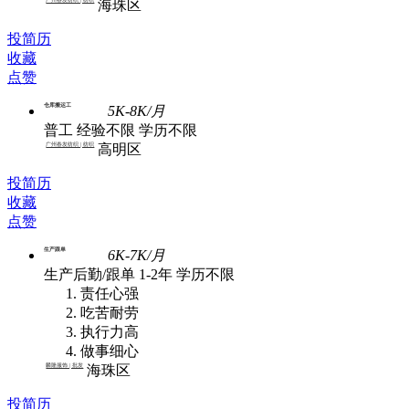
海珠区
投简历
收藏
点赞
仓库搬运工
5K-8K/月
普工
经验不限
学历不限
广州春发纺织 | 纺织
高明区
投简历
收藏
点赞
生产跟单
6K-7K/月
生产后勤/跟单
1-2年
学历不限
责任心强
吃苦耐劳
执行力高
做事细心
麟隆服饰 | 批发
海珠区
投简历