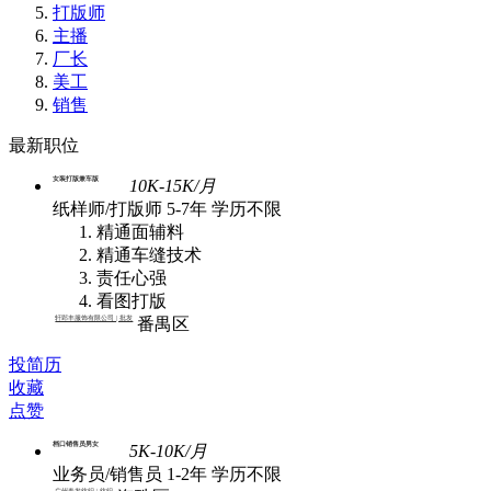
打版师
主播
厂长
美工
销售
最新职位
女装打版兼车版
10K-15K/月
纸样师/打版师
5-7年
学历不限
精通面辅料
精通车缝技术
责任心强
看图打版
轩郢丰服饰有限公司 | 批发
番禺区
投简历
收藏
点赞
档口销售员男女
5K-10K/月
业务员/销售员
1-2年
学历不限
广州春发纺织 | 纺织