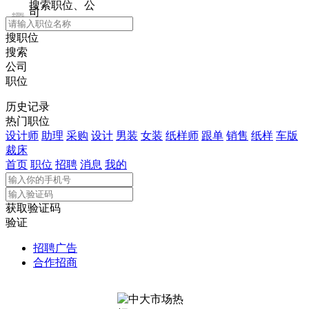
搜索职位、公
司
全国站
搜职位
搜索
公司
职位
历史记录
热门职位
设计师
助理
采购
设计
男装
女装
纸样师
跟单
销售
纸样
车版
裁床
首页
职位
招聘
消息
我的
获取验证码
验证
招聘广告
合作招商