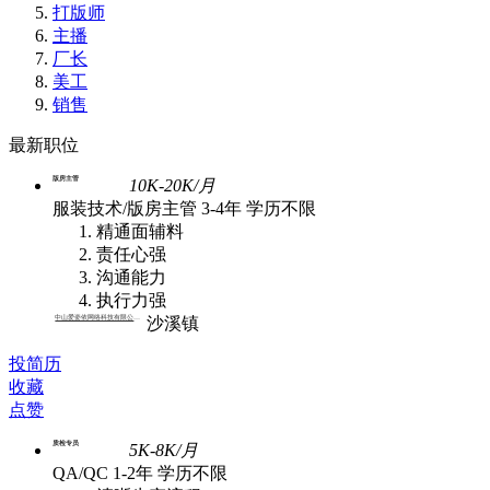
打版师
主播
厂长
美工
销售
最新职位
版房主管
10K-20K/月
服装技术/版房主管
3-4年
学历不限
精通面辅料
责任心强
沟通能力
执行力强
中山爱姿依网络科技有限公司 | 批发
沙溪镇
投简历
收藏
点赞
质检专员
5K-8K/月
QA/QC
1-2年
学历不限